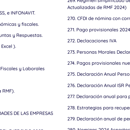
269. Régimen simplificado d
Actualizadas de RMF 2024)
MSS, e INFONAVIT.
270. CFDI de nómina con corr
nómicas y fiscales.
271. Pago provisionales 202
guntas y Respuestas.
272. Declacaciones IVA
Excel ).
273. Personas Morales Decla
274. Pagos provisionales nu
 Fiscales y Laborales
275. Declaración Anual Pers
276. Declaración Anual ISR 
a RMF).
277. Declaración anual para 
278. Estrategias para recupe
IDADES DE LAS EMPRESAS
279. Declaración anual de pe
280. Nominas 2024 Aspectos 