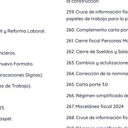
la construcción
259. Cruce de información fis
papeles de trabajo para la p
260. Complemento carta port
it y Reforma Laboral.
261. Cierre fiscal Personas M
262. Cierre de Sueldos y Sala
ncieros.
263. Cambios y actulizacione
l nuevo Formato.
264. Corrección de la nomin
(Vacaciones Dignas).
265. Carta porte 3.0
as de Trabajo).
266. Régimen simplificado d
267. Miscelánea fiscal 2024
23.
268. Cruce de información fis
aspel.