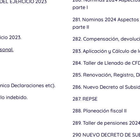
DEL EJERCICIO 2023
parte I
281. Nominas 2024 Aspectos 
parte II
icio 2023.
282. Compensación, devoluci
sonal.
283. Aplicación y Cálculo de 
284. Taller de Llenado de CFD
285. Renovación, Registro, D
nica Declaraciones etc).
286. Nuevo Decreto al Subsi
lo indebido.
287. REPSE
288. Planeación fiscal II
289. Taller de pensiones 202
290 NUEVO DECRETO DE SUB