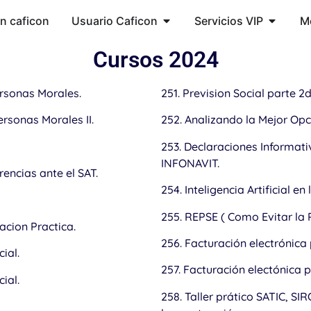
ón caficon
Usuario Caficon
Servicios VIP
M
Cursos 2024
ersonas Morales.
251. Prevision Social parte 2
ersonas Morales II.
252. Analizando la Mejor Opc
253. Declaraciones Informati
INFONAVIT.
encias ante el SAT.
254. Inteligencia Artificial en
255. REPSE ( Como Evitar la 
acion Practica.
256. Facturación electrónica 
ial.
257. Facturación electónica p
ial.
258. Taller prático SATIC, SI