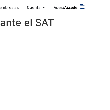
embresías
Cuenta
Asesoría
Acceder
 ante el SAT