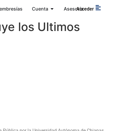
embresías
Cuenta
Asesoría
Acceder
ye los Ultimos
a Pública por la Universidad Autónoma de Chiapas.