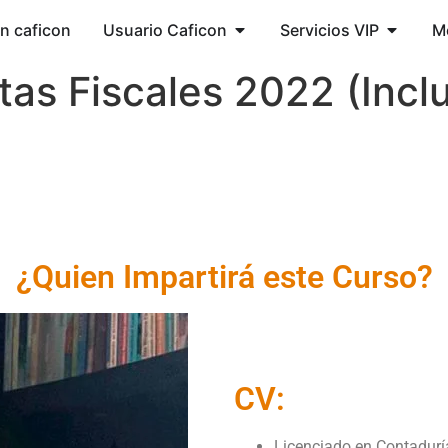
ón caficon
Usuario Caficon
Servicios VIP
M
as Fiscales 2022 (Inclu
¿Quien Impartirá este Curso?
CV:
Licenciado en Contadurí