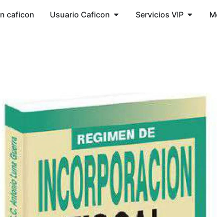
ón caficon
Usuario Caficon
Servicios VIP
M